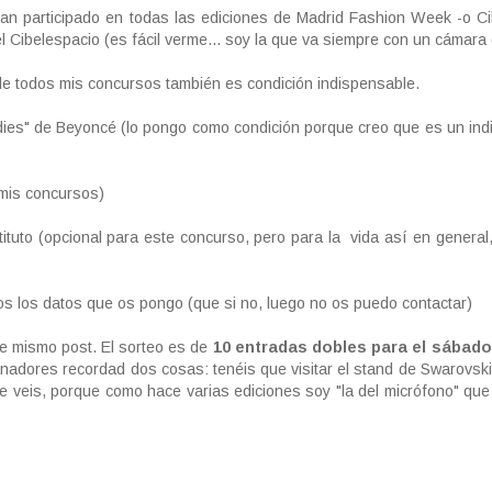
an participado en todas las ediciones de Madrid Fashion Week -o Ci
el Cibelespacio (es fácil verme... soy la que va siempre con un cámara 
co de todos mis concursos también es condición indispensable.
dies" de Beyoncé (lo pongo como condición porque creo que es un in
 mis concursos)
tituto (opcional para este concurso, pero para la vida así en general
dos los datos que os pongo (que si no, luego no os puedo contactar)
te mismo post. El sorteo es de
10 entradas dobles para el sábad
nadores recordad dos cosas: tenéis que visitar el stand de Swarovsk
 me veis, porque como hace varias ediciones soy "la del micrófono" qu