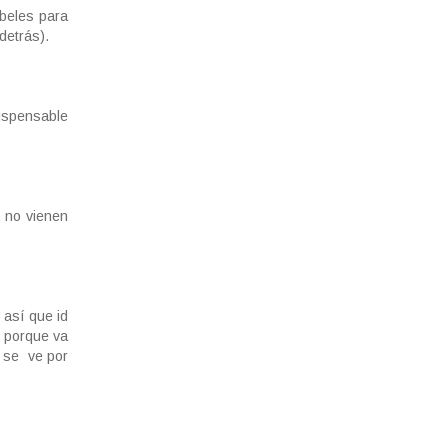
beles para
detrás).
dispensable
, no vienen
o
así que id
i porque va
e se ve por