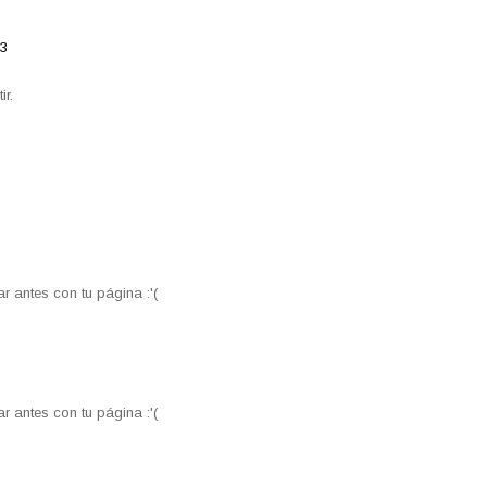
33
r.
r antes con tu página :'(
r antes con tu página :'(