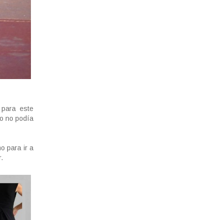
 para este
yo no podía
o para ir a
r.