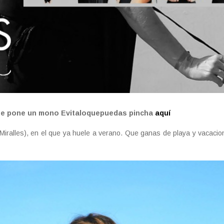
se pone un mono Evitaloquepuedas pincha
aquí
Miralles), en el que ya huele a verano. Que ganas de playa y vacaci