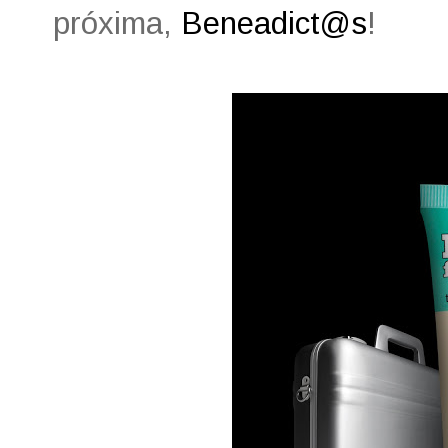
próxima,
Beneadict@s
!