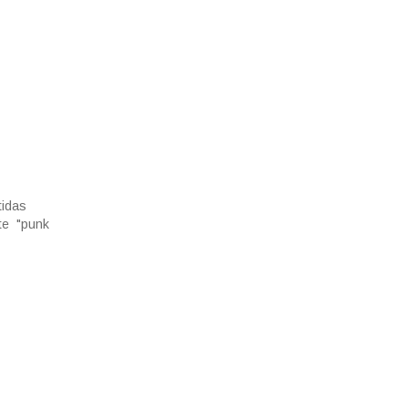
tidas
nte "punk