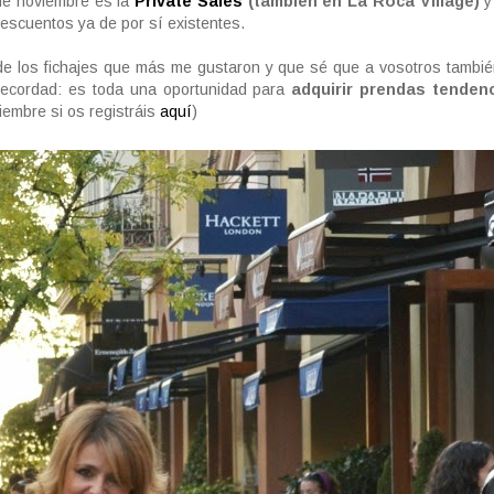
 de noviembre es la
Private Sales
(también en La Roca Village)
y
escuentos ya de por sí existentes.
e los fichajes que más me gustaron y que sé que a vosotros tambié
 recordad: es toda una oportunidad para
adquirir prendas tendenc
iembre si os registráis
aquí
)