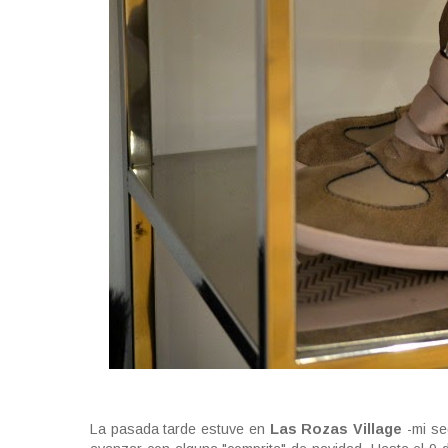
La pasada tarde estuve en
Las Rozas Village
-mi se