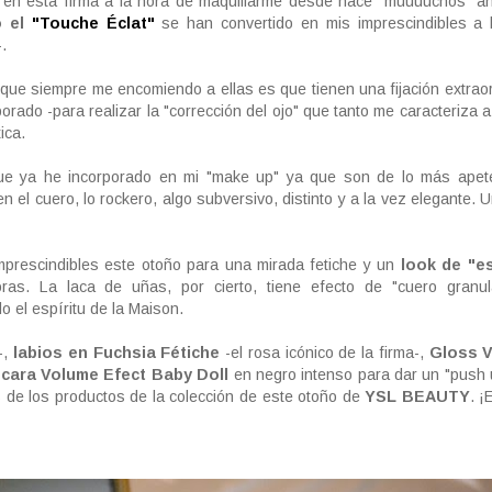
o en esta firma a la hora de maquillarme desde hace "muuuuchos" a
o el
"Touche Éclat"
se han convertido en mis imprescindibles a 
.
que siempre me encomiendo a ellas es que tienen una fijación extraor
porado -para realizar la "corrección del ojo" que tanto me caracteriza a
ica.
que ya he incorporado en mi "make up" ya que son de lo más apete
n el cuero, lo rockero, algo subversivo, distinto y a la vez elegante. 
imprescindibles este otoño para una mirada fetiche y un
look de "es
as. La laca de uñas, por cierto, tiene efecto de "cuero granul
o el espíritu de la Maison.
-,
labios en
Fuchsia Fétiche
-el rosa icónico de la firma-,
Gloss V
cara Volume Efect Baby Doll
en negro intenso para dar un "push 
s de los productos de la colección de este otoño de
YSL BEAUTY
. 