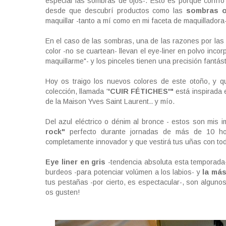
especial las sombras de ojos-. Ésto es porque confí
desde que descubrí productos como las
sombras 
maquillar -tanto a mí como en mi faceta de maquilladora-
En el caso de las sombras, una de las razones por las 
color -no se cuartean- llevan el eye-liner en polvo incor
maquillarme"- y los pinceles tienen una precisión fantást
Hoy os traigo los nuevos colores de este otoño, y 
colección, llamada '
'CUIR FÉTICHES'"
está inspirada e
de la Maison Yves Saint Laurent.. y mío.
Del azul eléctrico o dénim al bronce - estos son mis 
rock"
perfecto durante jornadas de más de 10 hor
completamente innovador y que vestirá tus uñas con tod
Eye liner en gris
-tendencia absoluta esta temporada
burdeos -para potenciar volúmen a los labios- y
la más
tus pestañas -por cierto, es espectacular-, son alguno
os gusten!