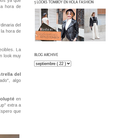
ños ya que
5 LOOKS TOMBOY EN HOLA FASHION
la hora de
dinaria del
 la hora de
cibles. La
BLOG ARCHIVE
Un look muy
trella del
ado", algo
olupté
en
up" extra a
¡Espero que