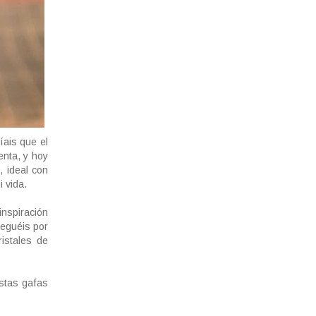
ais que el
enta, y hoy
, ideal con
i vida.
inspiración
veguéis por
istales de
estas gafas