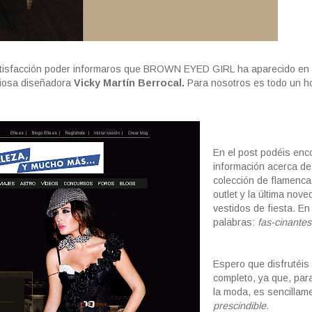
satisfacción poder informaros que BROWN EYED GIRL ha aparecido en 
igiosa diseñadora
Vicky Martín Berrocal.
Para nosotros es todo un h
En el post podéis enc
información acerca de
colección de flamenca
outlet y la última nove
vestidos de fiesta. En
palabras:
fas-cinantes
Espero que disfrutéis 
completo, ya que, par
la moda, es sencilla
prescindible.