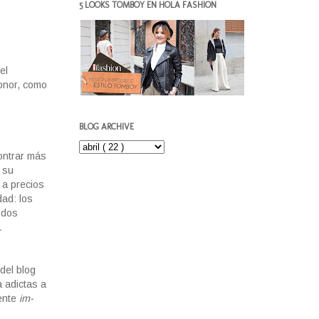
5 LOOKS TOMBOY EN HOLA FASHION
el
onor, como
BLOG ARCHIVE
ontrar más
 su
 a precios
dad: los
 dos
.
del blog
a adictas a
mente
im-