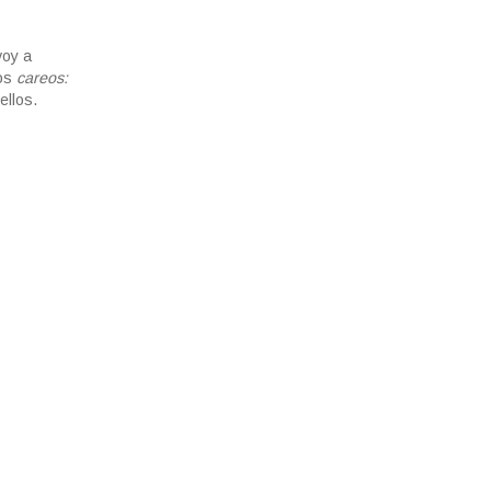
voy a
los
careos:
ellos.