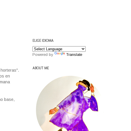
ELIGE IDIOMA
Powered by
Translate
ABOUT ME
horteras".
tos en
semana
mo base,