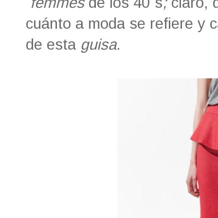
femmes
de los 40´s
;
claro,
cuánto a moda se refiere y 
de esta
guisa
.